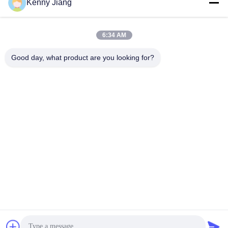
Kenny Jiang
Unité 701A, n° 837 rue centrale Qianpu 2, district de Siming,
Xiamen, Chine
6:34 AM
Adresse d'usine
Nom de l'entreprise, nom de l'entreprise, nom de l'entreprise,
Good day, what product are you looking for?
nom de l'entreprise, nom de l'entreprise, nom de l'entreprise,
nom de l'entreprise, nom de l'entreprise, nom de l'entreprise,
nom de l'entreprise, nom de l'entreprise, nom de l'entreprise,
nom
Téléphone
86-592-5175705
Chine Bonne qualité Sculpture extérieure en métal Le
fournisseur. -2026 Wangstone Metal Sculpture Co., Ltd. Tous les
droits réservés.
Politique de confidentialité
|
Plan du site