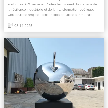
sculptures ARC en acier Corten témoignent du mariage de
la résilience industrielle et de la transformation poétique.
Ces courbes amples—disponibles en tailles sur mesure
(60cm, 80cm, 100cm, 180cm, 260cm)—évoluent avec le
temps, leur patine rouill...
08-14-2025