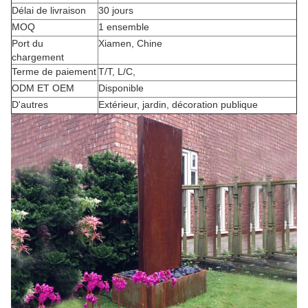
Délai de livraison
30 jours
MOQ
1 ensemble
Port du
Xiamen, Chine
chargement
Terme de paiement
T/T, L/C,
ODM ET OEM
Disponible
D'autres
Extérieur, jardin, décoration publique