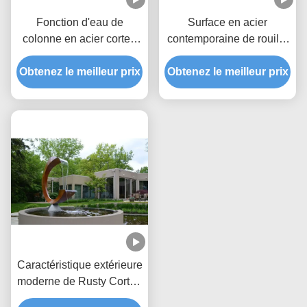
Fonction d'eau de
Surface en acier
colonne en acier corten
contemporaine de rouille
extérieur personnalisé
de décoration de jardin
Obtenez le meilleur prix
fontaine pour jardin
Obtenez le meilleur prix
de caractéristique de
l'eau de Corten en métal
Caractéristique extérieure
moderne de Rusty Corten
Steel Garden Water