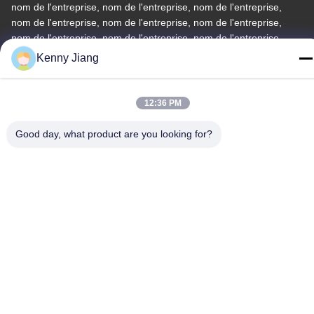
nom de l'entreprise, nom de l'entreprise, nom de l'entreprise,
nom de l'entreprise, nom de l'entreprise, nom de l'entreprise,
nom de l'entreprise, nom de l'entreprise, nom de l'entreprise,
nom
Kenny Jiang
Téléphone
86-592-5175705
12:36 PM
Good day, what product are you looking for?
Chine Bonne qualité Sculpture extérieure en métal Le
fournisseur. -2026 Wangstone Metal Sculpture Co., Ltd. Tous les
droits réservés.
Politique de confidentialité
|
Plan du site