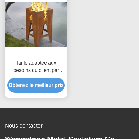
Taille adaptée aux
besoins du client par
barbecue en acier
extérieur durable de mine
Obtenez le meilleur prix
du feu de Corten
disponible
Nous contacter