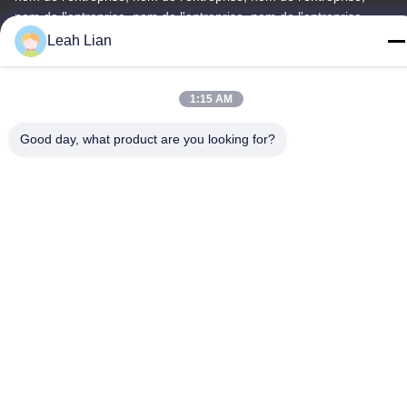
nom de l'entreprise, nom de l'entreprise, nom de l'entreprise,
nom
Leah Lian
Téléphone
86-592-5175705
1:15 AM
Good day, what product are you looking for?
Chine Bonne qualité Sculpture extérieure en métal Le
fournisseur. -2026 Wangstone Metal Sculpture Co., Ltd. Tous les
droits réservés.
Politique de confidentialité
|
Plan du site