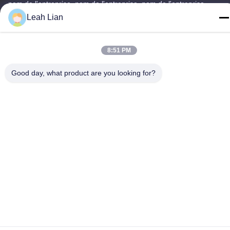
nom de l'entreprise, nom de l'entreprise, nom de l'entreprise,
nom
Leah Lian
Téléphone
86-592-5175705
8:51 PM
Good day, what product are you looking for?
Chine Bonne qualité Sculpture extérieure en métal Le
fournisseur. -2026 Wangstone Metal Sculpture Co., Ltd. Tous les
droits réservés.
Politique de confidentialité
|
Plan du site