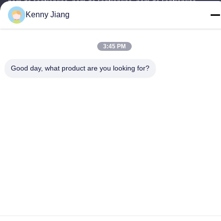
nom de l'entreprise, nom de l'entreprise, nom de l'entreprise,
nom
Kenny Jiang
Téléphone
86-592-5175705
3:45 PM
Good day, what product are you looking for?
Chine Bonne qualité Sculpture extérieure en métal Le
fournisseur. -2026 Wangstone Metal Sculpture Co., Ltd. Tous les
droits réservés.
Politique de confidentialité
|
Plan du site