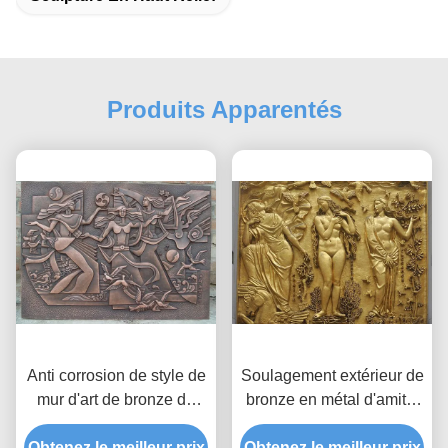
Produits Apparentés
Anti corrosion de style de
Soulagement extérieur de
mur d'art de bronze de
bronze en métal d'amitié
soulagement de bâti de
pour la taille adaptée aux
Obtenez le meilleur prix
finition classique de
Obtenez le meilleur prix
besoins du client par