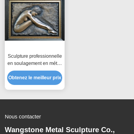
Sculpture professionnelle
en soulagement en métal,
sculpture nue en
Obtenez le meilleur prix
soulagement de mur de
femme
Nous contacter
Wangstone Metal Sculpture Co.,