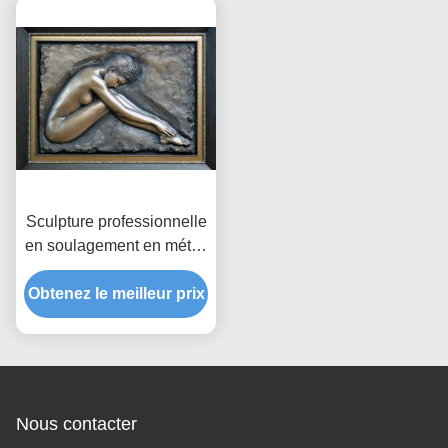
Sculpture professionnelle
en soulagement en métal,
sculpture nue en
Obtenez le meilleur prix
soulagement de mur de
femme
Nous contacter