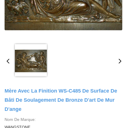
Mère Avec La Finition WS-C485 De Surface De
Bâti De Soulagement De Bronze D'art De Mur
D'ange
Nom De Marque:
WANGSTONE