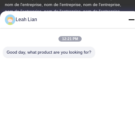
nom de l'entreprise, nom de l'entreprise, nom de l'entreprise,
nom de l'entreprise, nom de l'entreprise, nom de l'entreprise,
nom
Leah Lian
Téléphone
86-592-5175705
12:21 PM
Good day, what product are you looking for?
Chine Bonne qualité Sculpture extérieure en métal Le
fournisseur. -2026 Wangstone Metal Sculpture Co., Ltd. Tous les
droits réservés.
Politique de confidentialité
|
Plan du site