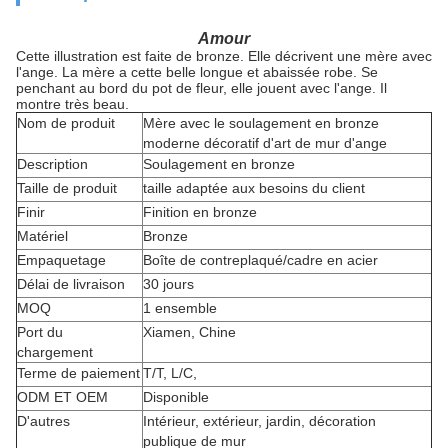
Amour
Cette illustration est faite de bronze. Elle décrivent une mère avec
l'ange. La mère a cette belle longue et abaissée robe. Se
penchant au bord du pot de fleur, elle jouent avec l'ange. Il
montre très beau.
Nom de produit
Mère avec le soulagement en bronze
moderne décoratif d'art de mur d'ange
Description
Soulagement en bronze
Taille de produit
taille adaptée aux besoins du client
Finir
Finition en bronze
Matériel
Bronze
Empaquetage
Boîte de contreplaqué/cadre en acier
Délai de livraison
30 jours
MOQ
1 ensemble
Port du
Xiamen, Chine
chargement
Terme de paiement
T/T, L/C,
ODM ET OEM
Disponible
D'autres
Intérieur, extérieur, jardin, décoration
publique de mur