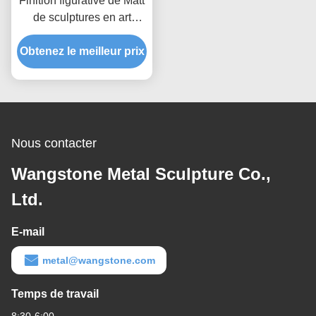
Finition figurative de Matt
de sculptures en art
d'acier inoxydable
Obtenez le meilleur prix
d'homme du mur 3d de
décor à la maison
Nous contacter
Wangstone Metal Sculpture Co.,
Ltd.
E-mail
metal@wangstone.com
Temps de travail
8:30-6:00