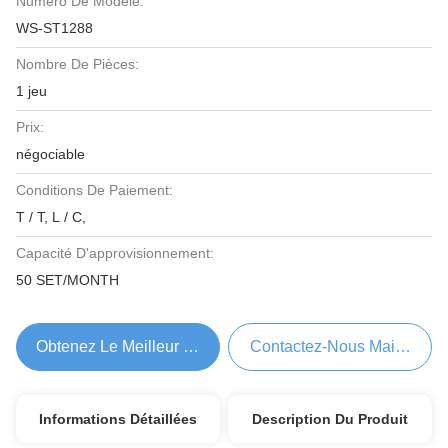
Numéro De Modèle:
WS-ST1288
Nombre De Pièces:
1 jeu
Prix:
négociable
Conditions De Paiement:
T / T, L / C,
Capacité D'approvisionnement:
50 SET/MONTH
Obtenez Le Meilleur Prix
Contactez-Nous Maintenant
Informations Détaillées
Description Du Produit