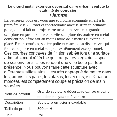
Le grand métal extérieur décoratif carré urbain sculpte la
stabilité de corrosion
Flamme
La penserez-vous est-vous une sculpture étonnante en art à la
première vue ? Grand et spectaculaire avec la surface brillante
polie, qui lui fait un projet carré urbain merveilleux grande
sculpture en jardin en métal. Cette sculpture décorative en métal
convient pour être fait au moins taille de 2 mètres si extérieur
placé. Belles courbes, sphère polie et conception distinctive, qui
font cette place en métal sculpter extrêmement exceptionnel.
Ces courbes concaves de finition sablée font une surface
admirablement réfléchie qui tord par espièglerie l'aspect
de ses environs. Elles rendent une ville belle par leur
présence. Nous pouvons faire cette sculpture avec
différentes tailles, ainsi il est très approprié de mettre dans
les jardins, les parcs, les plazas, les écoles, etc. Chaque
morceau est complètement coupe et précision de main
soudées.
Grande sculpture décorative carrée urbaine
Nom de produit
en acier inoxydable à vendre
Description
Sculpture en acier inoxydable
Taille de produit
800cm H
Finir
Poli