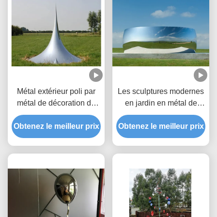
Métal extérieur poli par
Les sculptures modernes
métal de décoration de
en jardin en métal de
jardin le grand sculpte la
décoration ont poli le
Obtenez le meilleur prix
sculpture en baisse
Obtenez le meilleur prix
miroir d'acier inoxydable