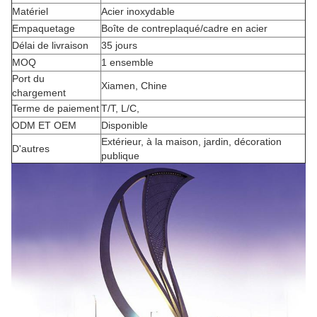
Matériel
Acier inoxydable
Empaquetage
Boîte de contreplaqué/cadre en acier
Délai de livraison
35 jours
MOQ
1 ensemble
Port du
Xiamen, Chine
chargement
Terme de paiement
T/T, L/C,
ODM ET OEM
Disponible
Extérieur, à la maison, jardin, décoration
D'autres
publique