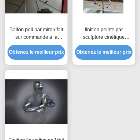
Ballon poli par miroir fait
finition peinte par
sur commande à la
sculpture cinétique
maison de sculpture en
d'acier inoxydable de
Obtenez le meilleur prix
acier inoxydable de
Obtenez le meilleur prix
vent de couleur d'arc-en-
décoration
ciel de 100cm