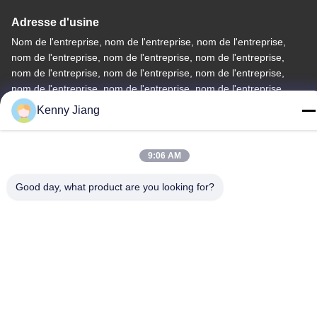
Adresse d'usine
Nom de l'entreprise, nom de l'entreprise, nom de l'entreprise,
nom de l'entreprise, nom de l'entreprise, nom de l'entreprise,
nom de l'entreprise, nom de l'entreprise, nom de l'entreprise,
nom de l'entreprise, nom de l'entreprise, nom de l'entreprise,
nom
Kenny Jiang
Téléphone
86-592-5175705
9:06 AM
Good day, what product are you looking for?
Chine Bonne qualité Sculpture extérieure en métal Le
fournisseur. -2026 Wangstone Metal Sculpture Co., Ltd. Tous les
droits réservés.
Politique de confidentialité
|
Plan du site