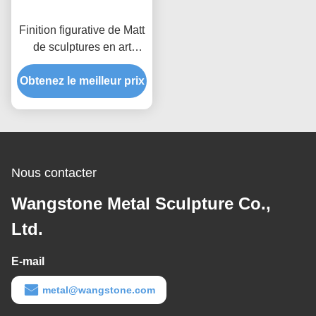
Finition figurative de Matt
de sculptures en art
d'acier inoxydable
Obtenez le meilleur prix
d'homme du mur 3d de
décor à la maison
Nous contacter
Wangstone Metal Sculpture Co.,
Ltd.
E-mail
metal@wangstone.com