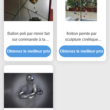
Ballon poli par miroir fait
finition peinte par
sur commande à la
sculpture cinétique
maison de sculpture en
d'acier inoxydable de
Obtenez le meilleur prix
acier inoxydable de
Obtenez le meilleur prix
vent de couleur d'arc-en-
décoration
ciel de 100cm