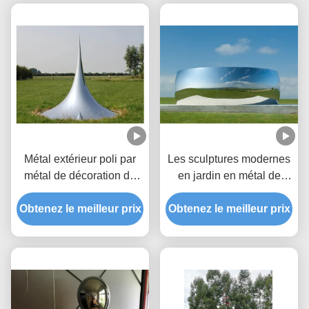
Métal extérieur poli par
Les sculptures modernes
métal de décoration de
en jardin en métal de
jardin le grand sculpte la
décoration ont poli le
Obtenez le meilleur prix
sculpture en baisse
Obtenez le meilleur prix
miroir d'acier inoxydable