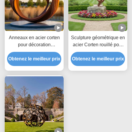
Anneaux en acier corten
Sculpture géométrique en
pour décoration
acier Corten rouillé pour
extérieure ou de jardin
la décoration de jardin
Obtenez le meilleur prix
extérieur et l'art paysager
Obtenez le meilleur prix