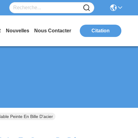
R
Nouvelles
Nous Contacter
Citation
ble Peinte En Bille D'acier