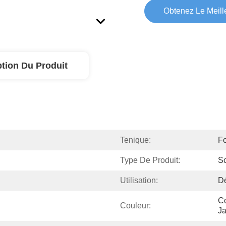
Obtenez Le Meille
ption Du Produit
Tenique:
F
Type De Produit:
Sc
Utilisation:
Dé
Co
Couleur:
Ja