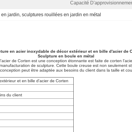
Capacité D'approvisionnemen
 en jardin
, 
sculptures rouillées en jardin en métal
ture en acier inoxydable de décor extérieur et en bille d'acier de 
Sculpture en boule en métal
d'acier de Corten est une conception étonnante est faite de corten l'acie
e manufacturation de sculpture. Cette boule creuse est non seulement s
onception peut être adaptée aux besoins du client dans la taille et coul
xtérieur et en bille d'acier de Corten
ns du client