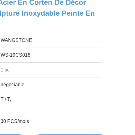
Acier En Corten De Décor
ulpture Inoxydable Peinte En
WANGSTONE
WS-19CS018
1 pc
négociable
T / T,
30 PCS/mois