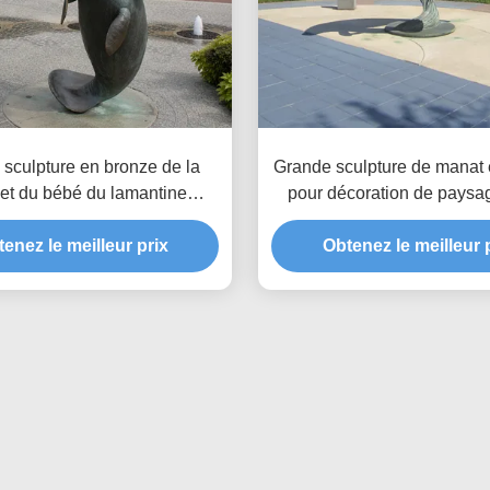
sculpture en bronze de la
Grande sculpture de manat 
et du bébé du lamantine
pour décoration de paysag
marins Jardin côtier Statue
Statue d'art de jardin en p
enez le meilleur prix
d'art en plein air
Obtenez le meilleur 