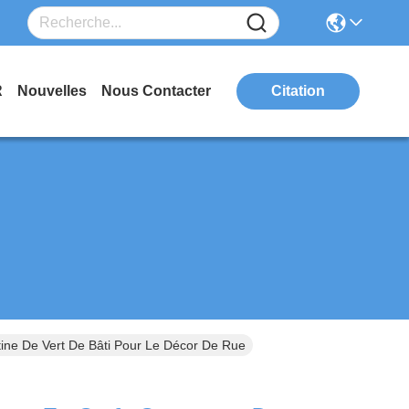
R
Nouvelles
Nous Contacter
Citation
ne De Vert De Bâti Pour Le Décor De Rue