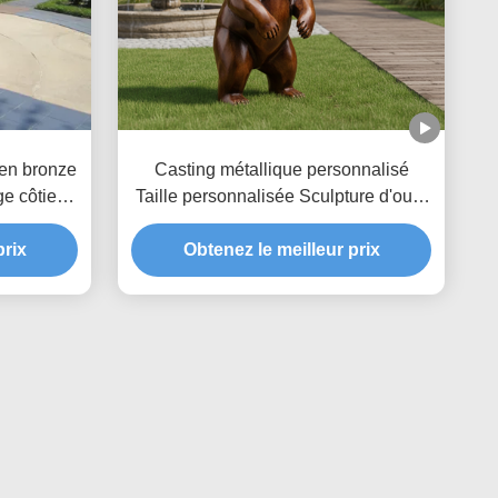
en bronze
Casting métallique personnalisé
e côtier
Taille personnalisée Sculpture d'ours
lein air
de bronze Statue de jardin en plein air
prix
Art animal réaliste pour la villa
Obtenez le meilleur prix
Décoration paysagère du parc