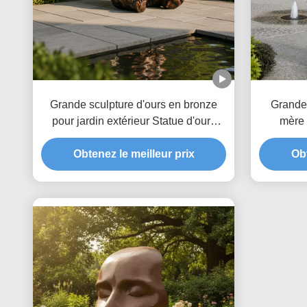
Grande sculpture d'ours en bronze
Grande 
pour jardin extérieur Statue d'ours
mère 
brun assis réaliste Décoration
Animaux 
artistique d'animaux en métal
Obtenez le meilleur prix
Obt
personnalisé pour la villa du parc