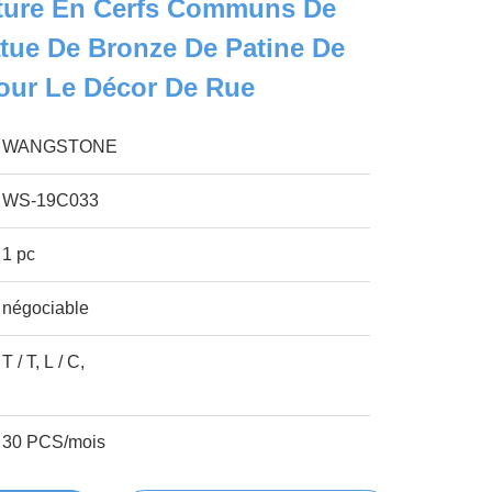
ture En Cerfs Communs De
tue De Bronze De Patine De
Pour Le Décor De Rue
WANGSTONE
WS-19C033
1 pc
négociable
T / T, L / C,
30 PCS/mois