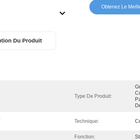
Obtenez Le Meille
ption Du Produit
Gr
C
Type De Produit:
Pa
D
 
Technique:
C
Fonction:
St