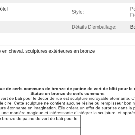
tel 
Po
Style:
Fi
Détails D'emballage:
Bo
e en cheval
, 
sculptures extérieures en bronze
ue de cerfs communs de bronze de patine de vert de bâti pour le 
Statue en bronze de cerfs communs
ert de bâti pour le décor de rue
est sculpture incroyable étonnante. C
de cire. Cette sculpture ne contient aucune résine ou remplisseur bon
ure étonnante en imagination. Elle créera un effet de surprise dans la
ne manière magique et intéressante d'intégrer la sculpture, et apprécie
bronze de patine de vert de bâti pour le
s