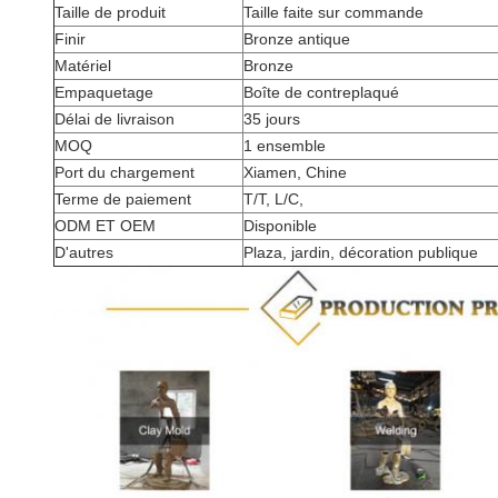
Taille de produit
Taille faite sur commande
Finir
Bronze antique
Matériel
Bronze
Empaquetage
Boîte de contreplaqué
Délai de livraison
35 jours
MOQ
1 ensemble
Port du chargement
Xiamen, Chine
Terme de paiement
T/T, L/C,
ODM ET OEM
Disponible
D'autres
Plaza, jardin, décoration publique